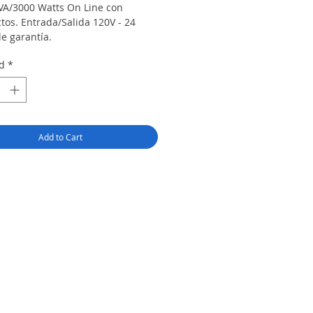
VA/3000 Watts On Line con
tos. Entrada/Salida 120V - 24
e garantía.
d
*
Add to Cart