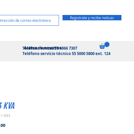
Registrate y recibe noticas
Acerca de nosotros
Teléfono ventas 55 4866 7307
Teléfono servicio técnico 55 5000 5800 ext. 124
3 KVA
-1-093
Precio
.00